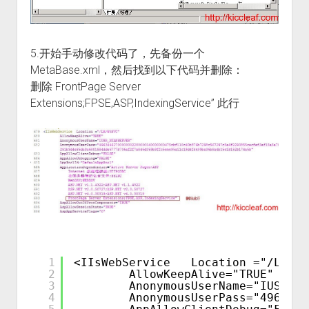
5.开始手动修改代码了，先备份一个
MetaBase.xml，然后找到以下代码并删除：
删除 FrontPage Server
Extensions;FPSE,ASP,IndexingService” 此行
1
<IIsWebService   Location ="/LM/W3
2
AllowKeepAlive="TRUE"
3
AnonymousUserName="IUSR_KI
4
AnonymousUserPass="4963446