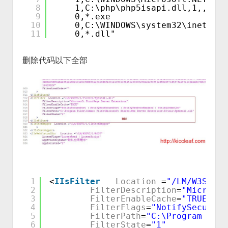
8
1,C:\php\php5isapi.dll,1,,php
9
0,*.exe
10
0,C:\WINDOWS\system32\inetsrv\
11
0,*.dll"
删除代码以下全部
1
<
IIsFilter
Location
=
"/LM/W3SVC/1
2
FilterDescription
=
"Microsof
3
FilterEnableCache
=
"TRUE"
4
FilterFlags
=
"NotifySecurePo
5
FilterPath
=
"C:\Program File
6
FilterState
=
"1"