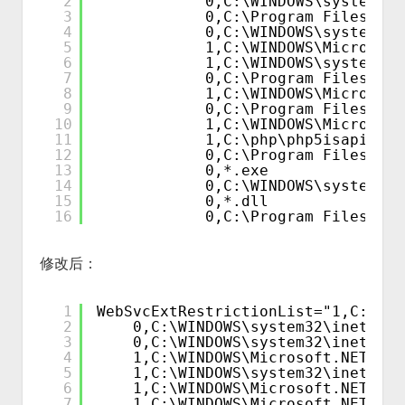
2
0,C:\WINDOWS\system32
3
0,C:\Program Files\Com
4
0,C:\WINDOWS\system3
5
1,C:\WINDOWS\Microsoft
6
1,C:\WINDOWS\system32\
7
0,C:\Program Files\Com
8
1,C:\WINDOWS\Microsoft
9
0,C:\Program Files\Com
10
1,C:\WINDOWS\Microsoft
11
1,C:\php\php5isapi.dll
12
0,C:\Program Files\Com
13
0,*.exe
14
0,C:\WINDOWS\system32\
15
0,*.dll
16
0,C:\Program Files\Com
修改后：
1
WebSvcExtRestrictionList="1,C:\WIN
2
0,C:\WINDOWS\system32\inetsr
3
0,C:\WINDOWS\system32\inets
4
1,C:\WINDOWS\Microsoft.NET\Fra
5
1,C:\WINDOWS\system32\inetsrv\
6
1,C:\WINDOWS\Microsoft.NET\Fra
7
1,C:\WINDOWS\Microsoft.NET\Fra