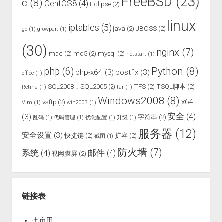
FreeBSD
(23)
c
(8)
CentOS8
(4)
Eclipse
(2)
linux
iptables
(5)
java
(2)
JBOSS
(2)
go
(1)
growpart
(1)
(30)
nginx
(7)
mac
(2)
md5
(2)
mysql
(2)
netstart
(1)
Python
(8)
php
(6)
php-x64
(3)
postfix
(3)
office
(1)
SQL2008，SQL2005
(2)
TFS
(2)
TSQL脚本
(2)
Retina
(1)
tar
(1)
Windows2008
(8)
x64
vsftp
(2)
Vim
(1)
win2003
(1)
安全
(4)
(3)
字符串
(2)
乱码
(1)
代码管理
(1)
优化配置
(1)
升级
(1)
服务器
(12)
安全设置
(3)
快捷键
(2)
扩容
(2)
截图
(1)
防火墙
(7)
系统
(4)
邮件
(4)
视网膜屏
(2)
链接表
七亩田