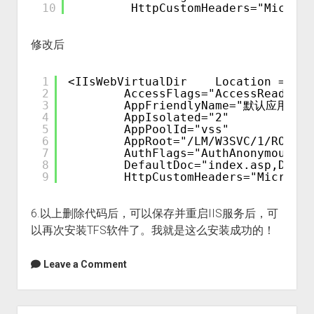
10
HttpCustomHeaders="Microso
修改后
1
<IIsWebVirtualDir    Location ="/LM
2
AccessFlags="AccessRead | A
3
AppFriendlyName="默认应用程序
4
AppIsolated="2"
5
AppPoolId="vss"
6
AppRoot="/LM/W3SVC/1/ROOT"
7
AuthFlags="AuthAnonymous | 
8
DefaultDoc="index.asp,Defau
9
HttpCustomHeaders="Microsof
6.以上删除代码后，可以保存并重启IIS服务后，可
以再次安装TFS软件了。我就是这么安装成功的！
Leave a Comment
Sidebar