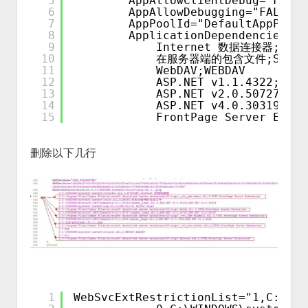
5
AppAllowClientDebug="FALSE
6
AppAllowDebugging="FALSE"
7
AppPoolId="DefaultAppPool"
8
ApplicationDependencies="A
9
Internet 数据连接器;HTTP
10
在服务器端的包含文件;SSINC
11
WebDAV;WEBDAV
12
ASP.NET v1.1.4322;ASP.
13
ASP.NET v2.0.50727;ASP
14
ASP.NET v4.0.30319;ASP
15
FrontPage Server Exten
删除以下几行
1
WebSvcExtRestrictionList="1,C:\WIN