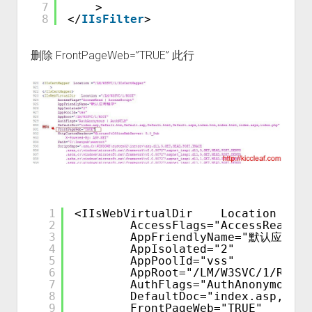
7
>
8
</
IIsFilter
>
删除 FrontPageWeb=”TRUE” 此行
1
<IIsWebVirtualDir    Location ="/L
2
AccessFlags="AccessRead | 
3
AppFriendlyName="默认应用程
4
AppIsolated="2"
5
AppPoolId="vss"
6
AppRoot="/LM/W3SVC/1/ROOT"
7
AuthFlags="AuthAnonymous |
8
DefaultDoc="index.asp,Defa
9
FrontPageWeb="TRUE"