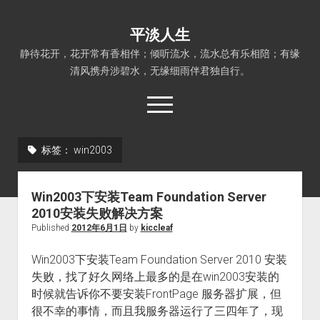
平淡人生
静待花开，花开常有香相伴；倾听流水，流水总有乐相陪；有缘
清风携舟涉碧水，无缘细雨伴君独自行。
open
menu
标签：
win2003
首页
Linux
Win2003下安装Team Foundation Server
FreeBSD
2010安装失败解决方案
Published
2012年6月1日
by
kiccleaf
PHP程序
C程序
Win2003下安装Team Foundation Server 2010 安装
失败，找了好久网络上最多的是在win2003安装的
Python程序
时候就告诉你不要安装FrontPage 服务器扩展，但
平淡人生
很不幸的事情，而且我服务器运行了三四年了，现