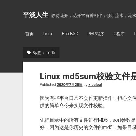
平淡人生
静待花开，花开常有香相伴；倾听流水，流
首页
Linux
FreeBSD
PHP程序
C程序
标签：
md5
Linux md5sum校验文
Published
2020年7月28日
by
kiccleaf
因为有些平台日常不会作更新操作，担心文件被
供的简单命令来实现文件校验。
先把目录中的所有文件进行MD5，sort参数是
好，因为这是你历史的文件的md5，如果目