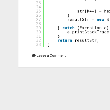
23
24
25
str[k++] = he
26
}
27
resultStr = 
new
S
28
29
} 
catch
(Exception e)
30
e.printStackTrace
31
}
32
return
resultStr;
33
}
Leave a Comment