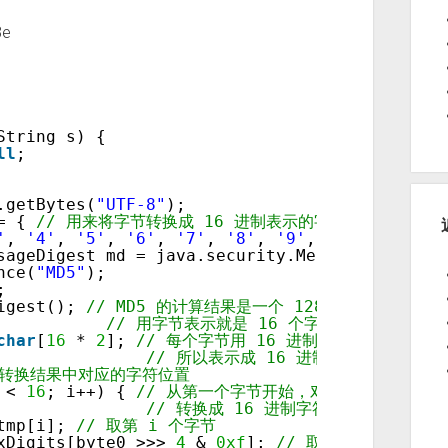
3e
String s) {
ll
;
.getBytes(
"UTF-8"
);
= { 
// 用来将字节转换成 16 进制表示的字符
'
, 
'4'
, 
'5'
, 
'6'
, 
'7'
, 
'8'
, 
'9'
, 
'a'
, 
'b'
, 
'c
sageDigest md = java.security.MessageDigest
nce(
"MD5"
);
;
igest(); 
// MD5 的计算结果是一个 128 位的长整数，
// 用字节表示就是 16 个字节
char
[
16
* 
2
]; 
// 每个字节用 16 进制表示的话，使用
// 所以表示成 16 进制需要 32 个字符
示转换结果中对应的字符位置
 < 
16
; i++) { 
// 从第一个字节开始，对 MD5 的每一个
// 转换成 16 进制字符的转换
tmp[i]; 
// 取第 i 个字节
xDigits[byte0 >>> 
4
& 
0xf
]; 
// 取字节中高 4 位