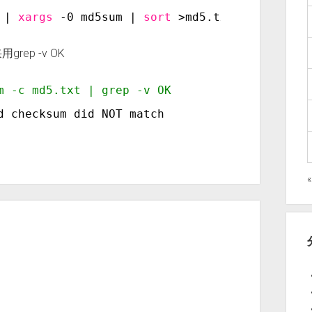
 | 
xargs
-0 md5sum | 
sort
>md5.txt
ep -v OK
m -c md5.txt | grep -v OK
d checksum did NOT match