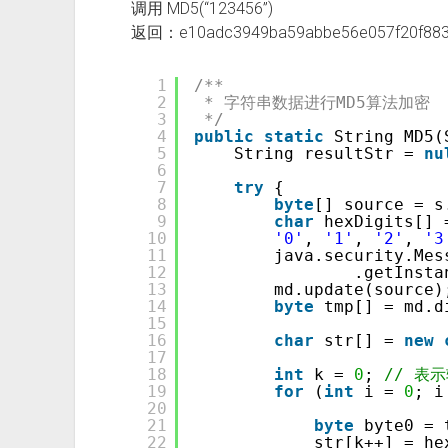
调用 MD5(“123456”)
返回：e10adc3949ba59abbe56e057f20f88
1
/**
2
* 字符串数据进行MD5算法加密
3
*/
4
public
static
String MD5(
5
String resultStr = 
nu
6
7
try
{
8
byte
[] source = s
9
char
hexDigits[] 
10
'0'
, 
'1'
, 
'2'
, 
'3
11
java.security.Mes
12
.getInsta
13
md.update(source)
14
byte
tmp[] = md.d
15
16
char
str[] = 
new
17
18
int
k = 
0
; 
// 表
19
for
(
int
i = 
0
; i
20
21
byte
byte0 = 
22
str[k++] = he