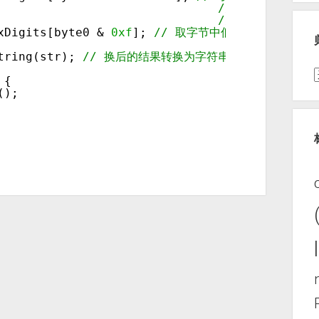
// >>>
// 为逻辑右移，
xDigits[byte0 & 
0xf
]; 
// 取字节中低 4 位的数字转
tring(str); 
// 换后的结果转换为字符串
 {
();