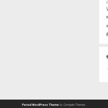
(
Period WordPress Theme
by Compete Themes.