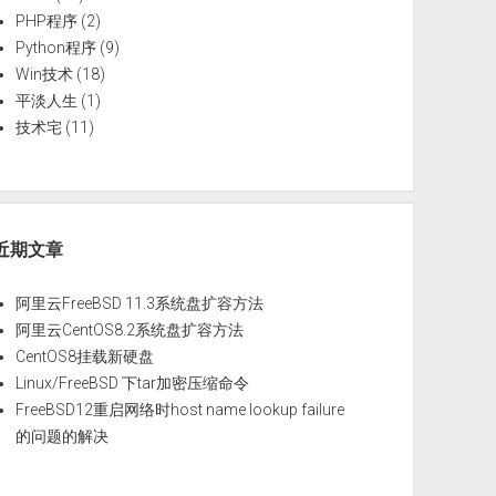
PHP程序
(2)
Python程序
(9)
Win技术
(18)
平淡人生
(1)
技术宅
(11)
近期文章
'
,
'd'
, 
'e'
, 
'f'
};
阿里云FreeBSD 11.3系统盘扩容方法
阿里云CentOS8.2系统盘扩容方法
CentOS8挂载新硬盘
两个字符，
Linux/FreeBSD 下tar加密压缩命令
FreeBSD12重启网络时host name lookup failure
字节
的问题的解决
的数字转换,