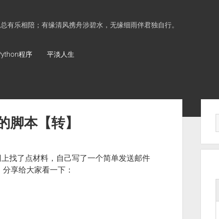
水总有乐相陪；有缘清风携舟涉碧水，无缘细雨伴君独自行。
Python程序
平淡人生
Sid
件的脚本【转】
网上找了点材料，自己写了一个简单发送邮件
模块，分享给大家看一下：