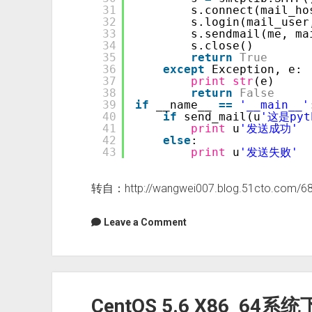
31
s.connect(mail_ho
32
s.login(mail_user
33
s.sendmail(me, ma
34
s.close() 
35
return
True
36
except
Exception, e: 
37
print
str
(e) 
38
return
False
39
if
__name__ 
=
=
'__main__'
40
if
send_mail(u
'这是py
41
print
u
'发送成功'
42
else
: 
43
print
u
'发送失败'
转自：http://wangwei007.blog.51cto.com/6
Leave a Comment
CentOS 5.6 X86_64