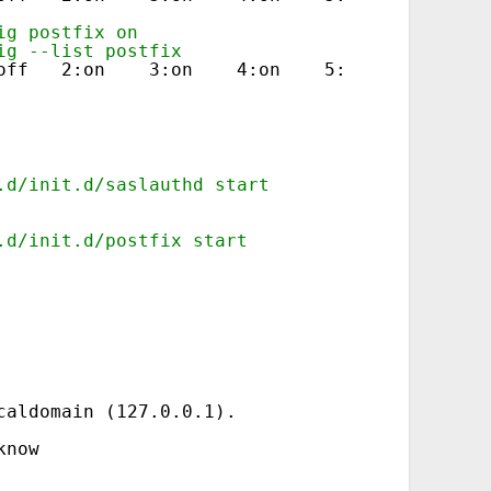
ig postfix on
ig --list postfix
off   2:on    3:on    4:on    5:on    6:off
.d/init.d/saslauthd start
                                 [  OK  ]
.d/init.d/postfix start
                                 [  OK  ]
caldomain (127.0.0.1).
know