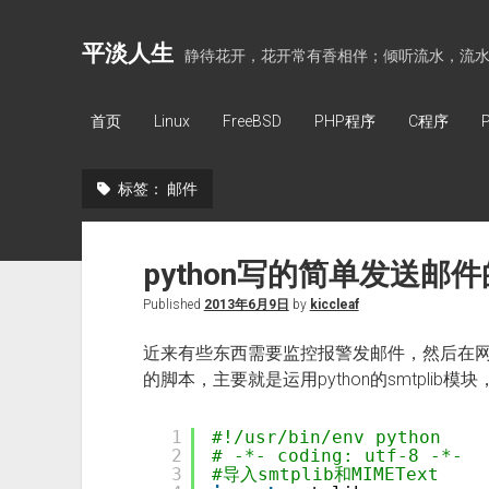
平淡人生
静待花开，花开常有香相伴；倾听流水，流
首页
Linux
FreeBSD
PHP程序
C程序
标签：
邮件
python写的简单发送邮
Published
2013年6月9日
by
kiccleaf
近来有些东西需要监控报警发邮件，然后在
的脚本，主要就是运用python的smtplib
1
#!/usr/bin/env python 
2
# -*- coding: utf-8 -*- 
3
#导入smtplib和MIMEText 