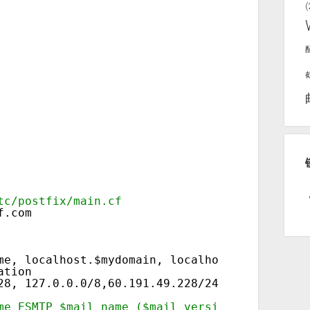
(
tc/postfix/main.cf
f.com
me, localhost.$mydomain, localhost,$mydomain
ation
28
, 127.0.0.0
/8
,60.191.49.228
/24
#填写自己的公网
tname ESMTP $mail_name ($mail_version)　 