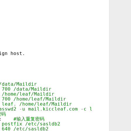
ign host.
/data/Maildir
 700 /data/Maildir
 /home/leaf/Maildir
 700 /home/leaf/Maildir
 leaf. /home/leaf/Maildir
asswd2 -u mail.kiccleaf.com -c leaf  #添加帐号
密码
:    
#输入重复密码
 postfix /etc/sasldb2
 640 /etc/sasldb2