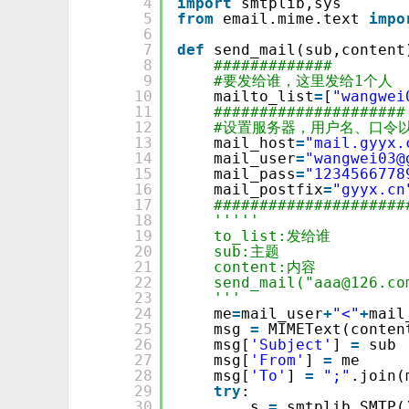
4
import
smtplib,sys 
5
from
email.mime.text 
impo
6
7
def
send_mail(sub,content
8
############# 
9
#要发给谁，这里发给1个人 
10
mailto_list
=
[
"wangwei
11
#####################
12
#设置服务器，用户名、口令
13
mail_host
=
"mail.gyyx.
14
mail_user
=
"wangwei03@
15
mail_pass
=
"1234566778
16
mail_postfix
=
"gyyx.cn
17
#####################
18
''''' 
19
to_list:发给谁 
20
sub:主题 
21
content:内容 
22
send_mail("aaa@126.co
23
'''
24
me
=
mail_user
+
"<"
+
mail
25
msg 
=
MIMEText(conten
26
msg[
'Subject'
] 
=
sub 
27
msg[
'From'
] 
=
me 
28
msg[
'To'
] 
=
";"
.join(
29
try
: 
30
s 
=
smtplib.SMTP(