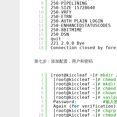
8
250-PIPELINING
9
250-SIZE 15728640
10
250-VRFY
11
250-ETRN
12
250-AUTH PLAIN LOGIN
13
250-ENHANCEDSTATUSCODES
14
250-8BITMIME
15
250 DSN
16
quit
17
221 2.0.0 Bye
18
Connection closed by fore
第七步：添加配置，用户和密码
1
[root@kiccleaf ~]
# mkdir 
2
[root@kiccleaf ~]
# chmod
3
[root@kiccleaf ~]
# mkdir
4
[root@kiccleaf ~]
# chmod
5
[root@kiccleaf ~]
# chown
6
[root@kiccleaf ~]
# saslp
7
Password:          
#输入
8
Again (
for
verification)
9
[root@kiccleaf ~]
# chgrp
10
[root@kiccleaf ~]
# chmod