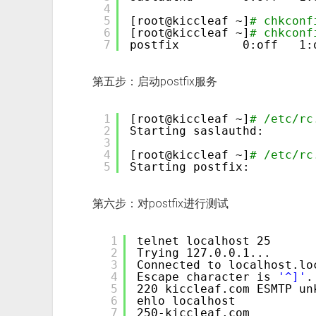
4
5
[root@kiccleaf ~]
# chkconf
6
[root@kiccleaf ~]
# chkconf
7
postfix         0:off   1:
第五步：启动postfix服务
1
[root@kiccleaf ~]
# /etc/rc
2
Starting saslauthd:       
3
4
[root@kiccleaf ~]
# /etc/rc
5
Starting postfix:         
第六步：对postfix进行测试
1
telnet localhost 25
2
Trying 127.0.0.1...
3
Connected to localhost.lo
4
Escape character is 
'^]'
.
5
220 kiccleaf.com ESMTP un
6
ehlo localhost
7
250-kiccleaf.com