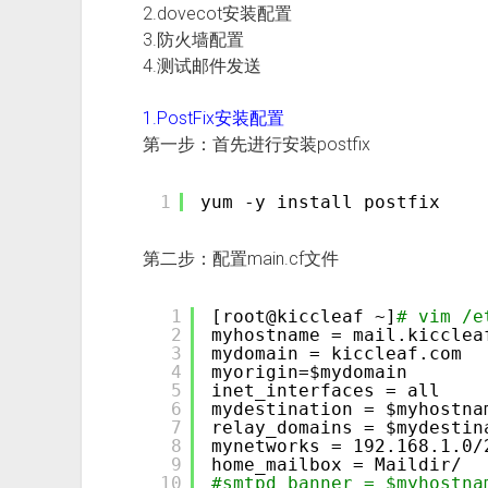
2.dovecot安装配置
3.防火墙配置
4.测试邮件发送
1.PostFix安装配置
第一步：首先进行安装postfix
1
yum -y install postfix
第二步：配置main.cf文件
1
[root@kiccleaf ~]
# vim /e
2
myhostname = mail.kicclea
3
mydomain = kiccleaf.com
4
myorigin=$mydomain
5
inet_interfaces = all
6
mydestination = $myhostna
7
relay_domains = $mydestin
8
mynetworks = 192.168.1.0
/
9
home_mailbox = Maildir/
10
#smtpd_banner = $myhos