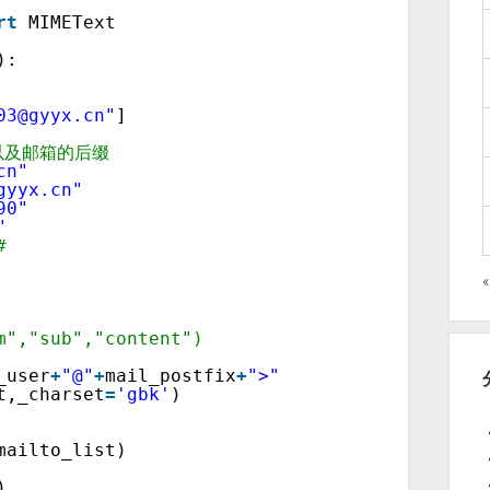
rt
MIMEText 
): 
03@gyyx.cn"
] 
 
以及邮箱的后缀 
cn"
gyyx.cn"
90"
"
# 
m","sub","content") 
_user
+
"@"
+
mail_postfix
+
">"
t,_charset
=
'gbk'
) 
mailto_list) 
) 