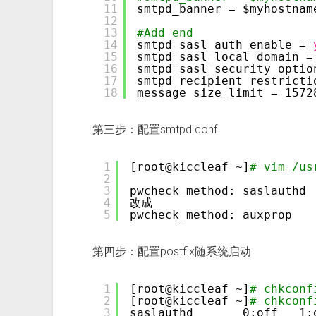
11
smtpd_banner = $myhos
12
13
#Add end
14
smtpd_sasl_auth_enable = 
15
smtpd_sasl_local_domain =
16
smtpd_sasl_security_optio
17
smtpd_recipient_restricti
18
message_size_limit = 1572
第三步：配置smtpd.conf
1
[root@kiccleaf ~]
# vim /us
2
3
pwcheck_method: saslauthd
4
改成
5
pwcheck_method: auxprop
第四步：配置postfix随系统启动
1
[root@kiccleaf ~]
# chkconf
2
[root@kiccleaf ~]
# chkconf
3
saslauthd       0:off   1: