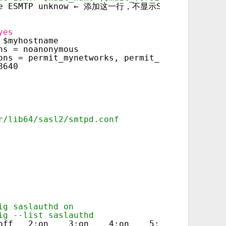
tname ESMTP unknow ← 添加这一行，不显示SMTP服务器的相
yes
 $myhostname
ns = noanonymous
ons = permit_mynetworks, permit_sasl_authenti
8640
r/lib64/sasl2/smtpd.conf
ig saslauthd on
ig --list saslauthd
off   2:on    3:on    4:on    5:on    6:off