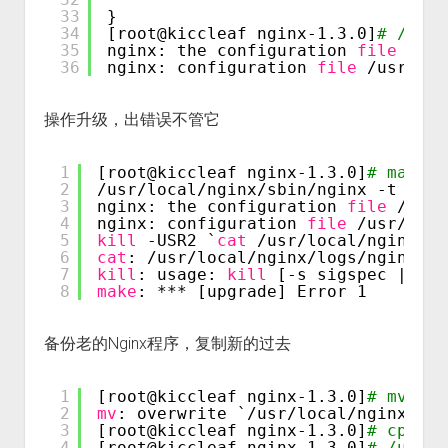
33
}
34
[root@kiccleaf nginx-1.3.0]
# /usr
35
nginx: the configuration 
file
/usr
36
nginx: configuration 
file
/usr/loc
操作升级，出错误不管它
1
[root@kiccleaf nginx-1.3.0]
# make
2
/usr/local/nginx/sbin/nginx
-t
3
nginx: the configuration 
file
/usr/
4
nginx: configuration 
file
/usr/loca
5
kill
-USR2 `
cat
/usr/local/nginx/lo
6
cat
: 
/usr/local/nginx/logs/nginx
.pi
7
kill
: usage: 
kill
[-s sigspec | -n 
8
make
: *** [upgrade] Error 1
备份老的Nginx程序，复制新的过去
1
[root@kiccleaf nginx-1.3.0]
# mv /us
2
mv
: overwrite `
/usr/local/nginx/sbi
3
[root@kiccleaf nginx-1.3.0]
# cp obj
4
[root@kiccleaf nginx-1.3.0]
# /usr/