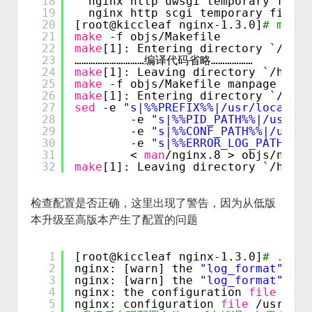
18
nginx http uwsgi temporary files
19
nginx http scgi temporary files:
20
[root@kiccleaf nginx-1.3.0]
# mak
21
make
-f objs
/Makefile
22
make
[1]: Entering directory `
/home
23
…………………………编译代码省略………………
24
make
[1]: Leaving directory `
/home/
25
make
-f objs
/Makefile
manpage
26
make
[1]: Entering directory `
/home
27
sed
-e 
"s|%%PREFIX%%|/usr/local/ng
28
-e 
"s|%%PID_PATH%%|/usr/lo
29
-e 
"s|%%CONF_PATH%%|/usr/l
30
-e 
"s|%%ERROR_LOG_PATH%%|/
31
< 
man
/nginx
.8 > objs
/nginx
32
make
[1]: Leaving directory `
/home/
检查配置是否正确，这里出现了警告，因为从低版
本升级至高版本产生了配置的问题
1
[root@kiccleaf nginx-1.3.0]
# ./obj
2
nginx: [warn] the 
"log_format"
dir
3
nginx: [warn] the 
"log_format"
dir
4
nginx: the configuration 
file
/usr
5
nginx: configuration 
file
/usr/loc