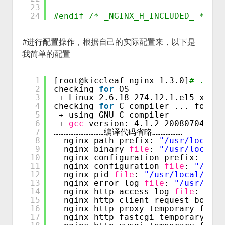
23
24
#endif /* _NGINX_H_INCLUDED_ */
#进行配置操作，根据自己的实际配置来，以下是
我简单的配置
1
[root@kiccleaf nginx-1.3.0]
# ./con
2
checking 
for
OS
3
+ Linux 2.6.18-274.12.1.el5 x86_6
4
checking 
for
C compiler ... found
5
+ using GNU C compiler
6
+ 
gcc
version: 4.1.2 20080704 (Re
7
…………………………编译代码省略………………
8
nginx path prefix: 
"/usr/local/n
9
nginx binary 
file
: 
"/usr/local/n
10
nginx configuration prefix: 
"/us
11
nginx configuration 
file
: 
"/usr/
12
nginx pid 
file
: 
"/usr/local/ngin
13
nginx error log 
file
: 
"/usr/loca
14
nginx http access log 
file
: 
"/us
15
nginx http client request body t
16
nginx http proxy temporary files
17
nginx http fastcgi temporary fil