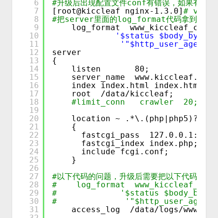
6
#升级后出现配置文件conf有错误，如果有其的
7
[root@kiccleaf nginx-1.3.0]
# vi /u
8
#把server里面的log_format代码拿到上
9
log_format  www_kiccleaf_com  
10
'$status $body_bytes_
11
'"$http_user_agent" 
12
server
13
{
14
listen       80;
15
server_name  www.kiccleaf.com;
16
index index.html index.htm ind
17
root  
/data/kiccleaf
;
18
#limit_conn   crawler  20;    
19
20
location ~ .*\.(php|php5)?$
21
{      
22
fastcgi_pass  127.0.0.1:9000
23
fastcgi_index index.php;
24
include fcgi.conf;
25
}
26
27
#以下代码的问题，升级后需要把以下代码拿到s
28
#    log_format  www_kiccleaf_com 
29
#             '$status $body_bytes
30
#              '"$http_user_agent"
31
access_log  
/data/logs/www_kic
32