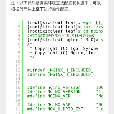
注：以下代码是真实环境直接配置复制进来，可以
根据代码从上至下进行操作配置。
1
[root@kiccleaf leaf]
# wget 
http://
2
[root@kiccleaf leaf]
# tar -zxvf ng
3
[root@kiccleaf leaf]
# cd nginx-1.3
4
#如果需要服务器个性化名称可以修改
5
[root@kiccleaf nginx-1.3.0]
# vi sr
6
/*
7
* Copyright (C) Igor Sysoev
8
* Copyright (C) Nginx, Inc.
9
*/
10
11
12
#ifndef _NGINX_H_INCLUDED_
13
#define _NGINX_H_INCLUDED_
14
15
16
#define nginx_version      1003000
17
#define NGINX_VERSION      "1.
18
#define NGINX_VER          "Ng
19
20
#define NGINX_VAR          "N
21
#define NGX_OLDPID_EXT     ".oldbi
22