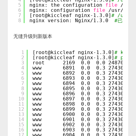
5
nginx: the configuration 
file
/usr/
6
nginx: configuration 
file
/usr/loca
7
[root@kiccleaf nginx-1.3.0]
# /usr/
8
nginx version: Nginx
/1
.3.0  
#已经是
无缝升级到新版本
1
[root@kiccleaf nginx-1.3.0]
# kill 
2
[root@kiccleaf nginx-1.3.0]
# ps a
3
root      2169  0.0  0.0 248708  1
4
www       6891  0.0  0.3 274308 27
5
www       6892  0.0  0.3 274308 27
6
www       6893  0.0  0.3 274308 27
7
www       6894  0.0  0.3 274308 27
8
www       6895  0.0  0.3 274308 27
9
www       6896  0.0  0.3 274308 27
10
www       6897  0.0  0.3 274308 27
11
www       6898  0.0  0.3 274308 27
12
www       6899  0.0  0.3 274308 27
13
www       6900  0.0  0.3 274308 27
14
www       6901  0.0  0.3 274308 27
15
www       6902  0.0  0.3 274308 27
16
www       6903  0.0  0.3 274308 27
17
www       6904  0.0  0.3 274308 27