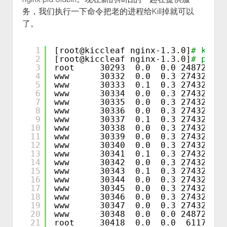
务，我们执行一下命令把老的进程给Kill掉就可以
了。
1
[root@kiccleaf nginx-1.3.0]
# kill 
2
[root@kiccleaf nginx-1.3.0]
# ps 
3
root     30293  0.0  0.0 248720  3
4
www      30332  0.0  0.3 274320 26
5
www      30333  0.1  0.3 274320 27
6
www      30334  0.0  0.3 274320 26
7
www      30335  0.0  0.3 274320 26
8
www      30336  0.0  0.3 274320 26
9
www      30337  0.1  0.3 274320 26
10
www      30338  0.0  0.3 274320 26
11
www      30339  0.0  0.3 274320 26
12
www      30340  0.0  0.3 274320 26
13
www      30341  0.1  0.3 274320 26
14
www      30342  0.0  0.3 274320 26
15
www      30343  0.1  0.3 274320 26
16
www      30344  0.0  0.3 274320 26
17
www      30345  0.0  0.3 274320 26
18
www      30346  0.0  0.3 274320 26
19
www      30347  0.0  0.3 274320 26
20
www      30348  0.0  0.0 248720  1
21
root     30418  0.0  0.0  61172   