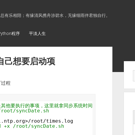
水总有乐相陪；有缘清风携舟涉碧水，无缘细雨伴君独自行。
Python程序
平淡人生
g增加自己想要启动项
Sid
下过程
是其他要执行的事项，这里就拿同步系统时间作为例子
/root/syncDate.sh
l.ntp.org>
/root/times
.log
d +x /root/syncDate.sh