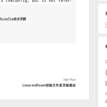
ts chkconfig, but is not referenced 
in
any ru
hkconfig命令详解
Next Post
Linux md5sum校验文件是否被篡改