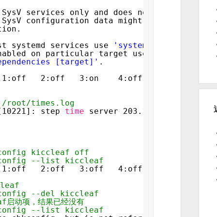
 SysV services only and does not include nati
 SysV configuration data might be overridden 
tion.
st systemd services use 
'systemctl list-unit-
nabled on particular target use
ependencies [target]'
.
 1:off   2:off   3:on    4:off   5:off   6:of
 /root/times.log
[10221]: step 
time
server 203.107.6.88 offset
config kiccleaf off
config --list kiccleaf
 1:off   2:off   3:off   4:off   5:off   6:of
leaf
config --del kiccleaf
eaf启动项，结果已经没有
config --list kiccleaf