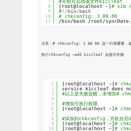
7
#开始写启动项文件kiccleaf
8
[root@localhost ~]
# vim 
9
#!/bin/bash
10
# chkconfig: 3 88 88
11
/bin/bash
/root/syncDate
注意：# chkconfig: 3 88 88 这一行很重要
执行chkconfig –add kiccleaf 会提示失败
1
[root@localhost ~]
# chk
2
service kiccleaf does n
3
#以上是失败提醒，未增加# chkco
4
5
#增加可执行权限
6
[root@localhost ~]
# chm
7
8
#添加到chkconfig，开机自启
9
[root@localhost ~]
# chk
10
[root@localhost ~]
# chk