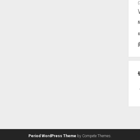
(
Period WordPress Theme
by Compete Themes.