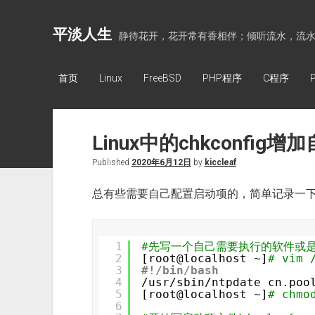
平淡人生
静待花开，花开常有香相伴；倾听流水，流
首页
Linux
FreeBSD
PHP程序
C程序
Linux中的chkconfi
Published
2020年6月12日
by
kiccleaf
总有些需要自己配置启动项的，简单记录一
1
#先写一个自己需要执行的软件或
2
[root@localhost ~]
# vim 
3
#!/bin/bash
4
/usr/sbin/ntpdate
cn.poo
5
[root@localhost ~]
# chmo
6