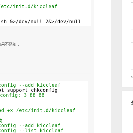
/etc/init.d/kiccleaf
.sh &>
/dev/null
2&>
/dev/null
，如果不添加，
config --add kiccleaf
ot support chkconfig
nfig: 3 88 88
od +x /etc/init.d/kiccleaf
动
config --add kiccleaf
config --list kiccleaf