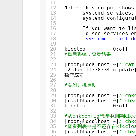
11
12
Note: This output shows
13
systemd services.
14
systemd configura
15
16
If you want to li
17
To see services e
18
'systemctl list-d
19
20
kiccleaf        0:off  
21
#重启系统，查看结果
22
23
[root@localhost ~]
# cat
24
12 Jun 11:38:34 ntpdate
25
操作成功
26
27
#关闭开机启动
28
29
[root@localhost ~]
# chk
30
[root@localhost ~]
# chk
31
kiccleaf        0:off  
32
33
#从chkconfig管理中删除kicc
34
[root@localhost ~]
# chk
35
#查看列表中是否还存在kiccl
36
[root@localhost ~]
# chk